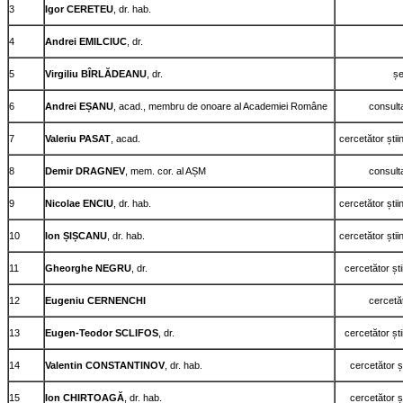
3
Igor CERETEU
, dr. hab.
4
Andrei EMILCIUC
, dr.
5
Virgiliu BÎRLĂDEANU
, dr.
șe
6
Andrei EȘANU
, acad., membru de onoare al Academiei Române
consulta
7
Valeriu PASAT
, acad.
cercetător știi
8
Demir DRAGNEV
, mem. cor. al AȘM
consulta
9
Nicolae ENCIU
, dr. hab.
cercetător știi
10
Ion ȘIȘCANU
, dr. hab.
cercetător știi
11
Gheorghe NEGRU
, dr.
cercetător ști
12
Eugeniu CERNENCHI
cercetăt
13
Eugen-Teodor SCLIFOS
, dr.
cercetător ști
14
Valentin CONSTANTINOV
, dr. hab.
cercetător șt
15
Ion CHIRTOAGĂ
, dr. hab.
cercetător șt