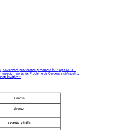
ic „Sovietizare prin teroare și foamete în R(A)SSM. Is...
i: Impact, Importanță, Probleme de Cercetare și Actualit...
cții învățăm?”
Funcția
director
secretar științific