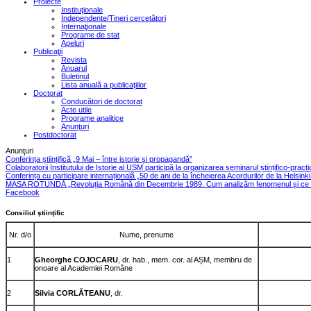
Proiecte
Instituţionale
Independente/Tineri cercetători
Internaţionale
Programe de stat
Apeluri
Publicaţii
Revista
Anuarul
Buletinul
Lista anuală a publicaţiilor
Doctorat
Conducători de doctorat
Acte utile
Programe analitice
Anunţuri
Postdoctorat
Anunţuri
Conferința științifică „9 Mai – între istorie și propagandă”
Colaboratorii Institutului de Istorie al USM participă la organizarea seminarul ștințifico-pract
Conferința cu participare internațională „50 de ani de la încheierea Acordurilor de la Helsink
MASA ROTUNDĂ „Revoluția Română din Decembrie 1989. Cum analizăm fenomenul și ce le
Facebook
Consiliul ştiinţific
Nr. d/o
Nume, prenume
1
Gheorghe COJOCARU
, dr. hab., mem. cor. al AȘM, membru de
onoare al Academiei Române
2
Silvia CORLĂTEANU
, dr.