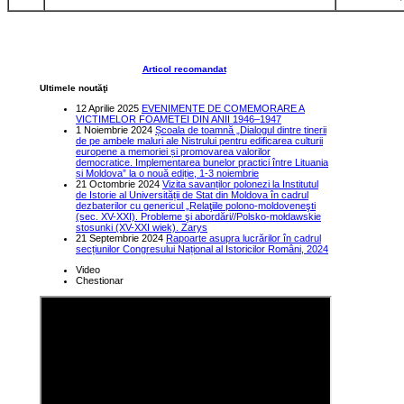
Articol recomandat
Ultimele noutăţi
12 Aprilie 2025
EVENIMENTE DE COMEMORARE A
VICTIMELOR FOAMETEI DIN ANII 1946–1947
1 Noiembrie 2024
Școala de toamnă „Dialogul dintre tinerii
de pe ambele maluri ale Nistrului pentru edificarea culturii
europene a memoriei și promovarea valorilor
democratice. Implementarea bunelor practici între Lituania
și Moldova” la o nouă ediție, 1-3 noiembrie
21 Octombrie 2024
Vizita savanților polonezi la Institutul
de Istorie al Universității de Stat din Moldova în cadrul
dezbaterilor cu genericul „Relaţiile polono-moldoveneşti
(sec. XV-XXI). Probleme şi abordări//Polsko-mołdawskie
stosunki (XV-XXI wiek). Zarys
21 Septembrie 2024
Rapoarte asupra lucrărilor în cadrul
secțiunilor Congresului Național al Istoricilor Români, 2024
Video
Chestionar