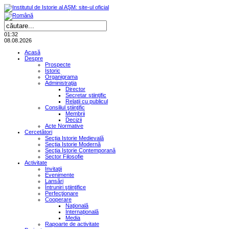
01:32
08.08.2026
Acasă
Despre
Prospecte
Istoric
Organigrama
Administraţia
Director
Secretar ştiinţific
Relaţii cu publicul
Consiliul ştiinţific
Membrii
Decizii
Acte Normative
Cercetători
Secţia Istorie Medievală
Secţia Istorie Modernă
Secţia Istorie Contemporană
Sector Filosofie
Activitate
Invitaţii
Evenimente
Lansări
Întruniri ştiinţifice
Perfecţionare
Cooperare
Naţională
Internaţională
Media
Rapoarte de activitate