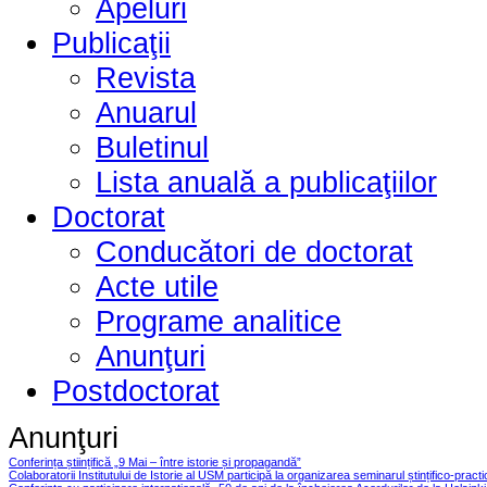
Apeluri
Publicaţii
Revista
Anuarul
Buletinul
Lista anuală a publicaţiilor
Doctorat
Conducători de doctorat
Acte utile
Programe analitice
Anunţuri
Postdoctorat
Anunţuri
Conferința științifică „9 Mai – între istorie și propagandă”
Colaboratorii Institutului de Istorie al USM participă la organizarea seminarul ștințifico-pract