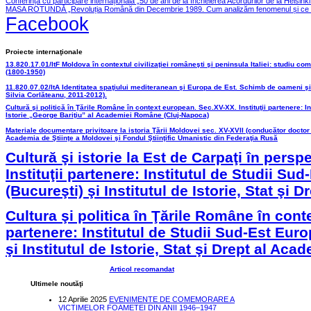
Conferința cu participare internațională „50 de ani de la încheierea Acordurilor de la Helsink
MASA ROTUNDĂ „Revoluția Română din Decembrie 1989. Cum analizăm fenomenul și ce le
Facebook
Proiecte internaţionale
13.820.17.01/ItF Moldova în contextul civilizaţiei româneşti şi peninsula Italiei: studiu c
(1800-1950)
11.820.07.02/ItA Identitatea spaţiului mediteranean şi Europa de Est. Schimb de oameni şi c
Silvia Corlăteanu, 2011-2012).
Cultură şi politică în Ţările Române în context european. Sec.XV-XX. Instituţii partenere: Ins
Istorie „George Bariţiu” al Academiei Române (Cluj-Napoca)
Materiale documentare privitoare la istoria Ţării Moldovei sec. XV-XVII (conducător doctor
Academia de Ştiinţe a Moldovei şi Fondul Ştiinţific Umanistic din Federaţia Rusă
Cultură şi istorie la Est de Carpaţi în pers
Instituţii partenere: Institutul de Studii 
(Bucureşti) şi Institutul de Istorie, Stat şi 
Cultura şi politica în Ţările Române în cont
partenere: Institutul de Studii Sud-Est Eu
şi Institutul de Istorie, Stat şi Drept al Aca
Articol recomandat
Ultimele noutăţi
12 Aprilie 2025
EVENIMENTE DE COMEMORARE A
VICTIMELOR FOAMETEI DIN ANII 1946–1947