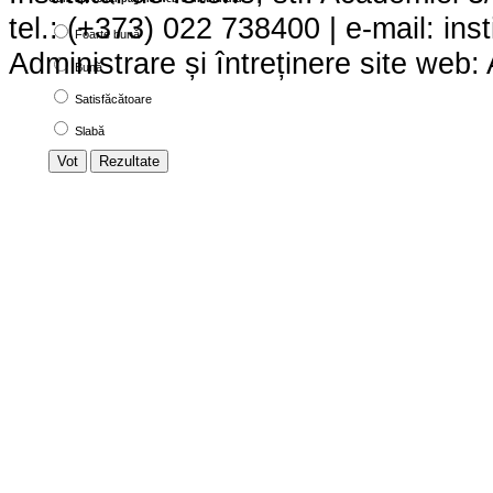
tel.: (+373) 022 738400 | e-mail:
ins
Foarte bună
Administrare și întreținere site we
Bună
Satisfăcătoare
Slabă