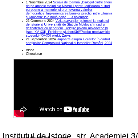
1 Noiembrie 2024
Școala de toamnă „Dialogul dintre tinerii
de pe ambele maluri ale Nistrului pentru edificarea culturii
europene a memoriei și promovarea valorilor
democratice. Implementarea bunelor practici între Lituania
și Moldova” la o nouă ediție, 1-3 noiembrie
21 Octombrie 2024
Vizita savanților polonezi la Institutul
de Istorie al Universității de Stat din Moldova în cadrul
dezbaterilor cu genericul „Relaţiile polono-moldoveneşti
(sec. XV-XXI). Probleme şi abordări//Polsko-mołdawskie
stosunki (XV-XXI wiek). Zarys
21 Septembrie 2024
Rapoarte asupra lucrărilor în cadrul
secțiunilor Congresului Național al Istoricilor Români, 2024
Video
Chestionar
Institutul de Istorie, str. Academie
Cum apreciaţi pagina web a institutului?