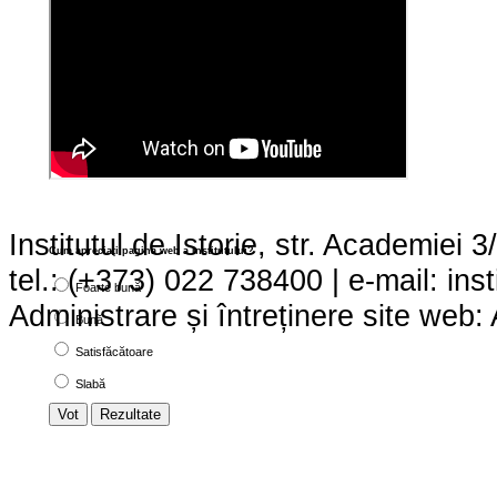
Institutul de Istorie, str. Academie
Cum apreciaţi pagina web a institutului?
tel.: (+373) 022 738400 | e-mail:
ins
Foarte bună
Administrare și întreținere site we
Bună
Satisfăcătoare
Slabă