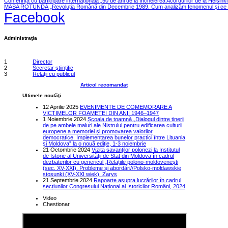
Conferința cu participare internațională „50 de ani de la încheierea Acordurilor de la Helsink
MASA ROTUNDĂ „Revoluția Română din Decembrie 1989. Cum analizăm fenomenul și ce le
Facebook
Administraţia
1
Director
2
Secretar ştiinţific
3
Relaţii cu publicul
Articol recomandat
Ultimele noutăţi
12 Aprilie 2025
EVENIMENTE DE COMEMORARE A
VICTIMELOR FOAMETEI DIN ANII 1946–1947
1 Noiembrie 2024
Școala de toamnă „Dialogul dintre tinerii
de pe ambele maluri ale Nistrului pentru edificarea culturii
europene a memoriei și promovarea valorilor
democratice. Implementarea bunelor practici între Lituania
și Moldova” la o nouă ediție, 1-3 noiembrie
21 Octombrie 2024
Vizita savanților polonezi la Institutul
de Istorie al Universității de Stat din Moldova în cadrul
dezbaterilor cu genericul „Relaţiile polono-moldoveneşti
(sec. XV-XXI). Probleme şi abordări//Polsko-mołdawskie
stosunki (XV-XXI wiek). Zarys
21 Septembrie 2024
Rapoarte asupra lucrărilor în cadrul
secțiunilor Congresului Național al Istoricilor Români, 2024
Video
Chestionar