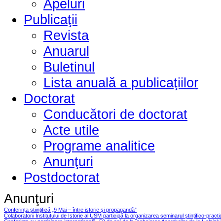
Apeluri
Publicaţii
Revista
Anuarul
Buletinul
Lista anuală a publicaţiilor
Doctorat
Conducători de doctorat
Acte utile
Programe analitice
Anunţuri
Postdoctorat
Anunţuri
Conferința științifică „9 Mai – între istorie și propagandă”
Colaboratorii Institutului de Istorie al USM participă la organizarea seminarul ștințifico-pract