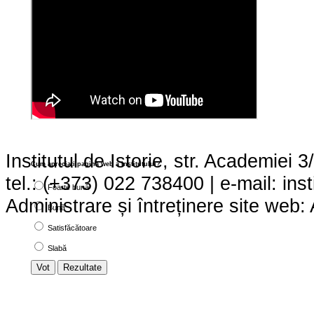
Institutul de Istorie, str. Academie
Cum apreciaţi pagina web a institutului?
tel.: (+373) 022 738400 | e-mail:
ins
Foarte bună
Administrare și întreținere site we
Bună
Satisfăcătoare
Slabă