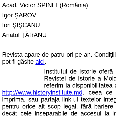
Acad. Victor SPINEI (România)
Igor ȘAROV
Ion ȘIȘCANU
Anatol ȚĂRANU
Revista apare de patru ori pe an. Condiţiil
pot fi găsite
aici
.
Institutul de Istorie ofer
Revistei de Istorie a Mold
referim la disponibilitate
http://www.historyinstitute.md
, ceea ce p
imprima, sau partaja link-ul textelor integ
pentru orice alt scop legal, fără bariere 
decât cele inseparabile de accesul la i