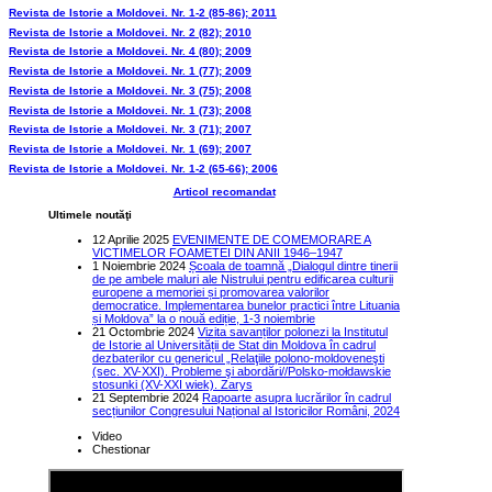
Revista de Istorie a Moldovei. Nr. 1-2 (85-86); 2011
Revista de Istorie a Moldovei. Nr. 2 (82); 2010
Revista de Istorie a Moldovei. Nr. 4 (80); 2009
Revista de Istorie a Moldovei. Nr. 1 (77); 2009
Revista de Istorie a Moldovei. Nr. 3 (75); 2008
Revista de Istorie a Moldovei. Nr. 1 (73); 2008
Revista de Istorie a Moldovei. Nr. 3 (71); 2007
Revista de Istorie a Moldovei. Nr. 1 (69); 2007
Revista de Istorie a Moldovei. Nr. 1-2 (65-66); 2006
Articol recomandat
Ultimele noutăţi
12 Aprilie 2025
EVENIMENTE DE COMEMORARE A
VICTIMELOR FOAMETEI DIN ANII 1946–1947
1 Noiembrie 2024
Școala de toamnă „Dialogul dintre tinerii
de pe ambele maluri ale Nistrului pentru edificarea culturii
europene a memoriei și promovarea valorilor
democratice. Implementarea bunelor practici între Lituania
și Moldova” la o nouă ediție, 1-3 noiembrie
21 Octombrie 2024
Vizita savanților polonezi la Institutul
de Istorie al Universității de Stat din Moldova în cadrul
dezbaterilor cu genericul „Relaţiile polono-moldoveneşti
(sec. XV-XXI). Probleme şi abordări//Polsko-mołdawskie
stosunki (XV-XXI wiek). Zarys
21 Septembrie 2024
Rapoarte asupra lucrărilor în cadrul
secțiunilor Congresului Național al Istoricilor Români, 2024
Video
Chestionar