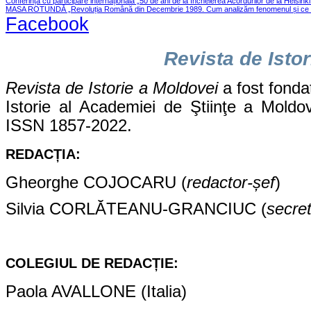
Conferința cu participare internațională „50 de ani de la încheierea Acordurilor de la Helsink
MASA ROTUNDĂ „Revoluția Română din Decembrie 1989. Cum analizăm fenomenul și ce le
Facebook
Revista de Isto
Revista de Istorie a Moldovei
a fost fondat
Istorie al Academiei de Ştiinţe a Moldo
ISSN 1857-2022.
REDACȚIA:
Gheorghe COJOCARU (
redactor-șef
)
Silvia CORLĂTEANU-GRANCIUC (
s
ecre
COLEGIUL DE REDACȚIE:
Paola AVALLONE (Italia)