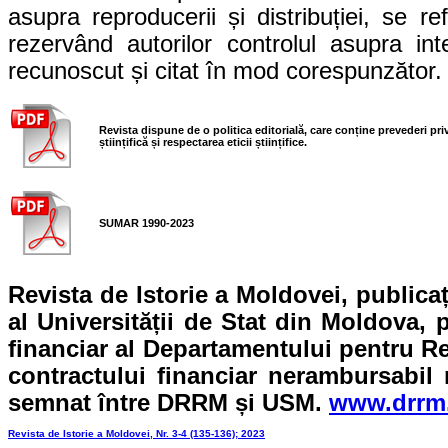
asupra reproducerii și distribuției, se re
rezervând autorilor controlul asupra inte
recunoscut și citat în mod corespunzător.
Revista dispune de o politica editorială, care conține prevederi pr
științifică și respectarea eticii științifice.
SUMAR 1990-2023
Revista de Istorie a Moldovei, publicația
al Universității de Stat din Moldova, 
financiar al Departamentului pentru R
contractului financiar nerambursabi
semnat între DRRM și USM.
www.drrm
Revista de Istorie a Moldovei, Nr. 3-4 (135-136); 2023