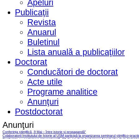
Apeluri
Publicaţii
Revista
Anuarul
Buletinul
Lista anuală a publicaţiilor
Doctorat
Conducători de doctorat
Acte utile
Programe analitice
Anunţuri
Postdoctorat
Anunţuri
Conferința științifică „9 Mai – între istorie și propagandă”
Colaboratorii Institutului de Istorie al USM participă la organizarea seminarul ștințifico-pract