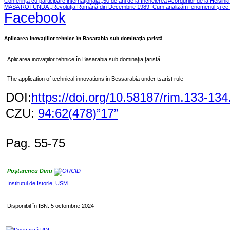
Conferința cu participare internațională „50 de ani de la încheierea Acordurilor de la Helsink
MASA ROTUNDĂ „Revoluția Română din Decembrie 1989. Cum analizăm fenomenul și ce le
Facebook
Aplicarea inovaţiilor tehnice în Basarabia sub dominaţia ţaristă
Aplicarea inovaţiilor tehnice în Basarabia sub dominaţia ţaristă
The application of technical innovations in Bessarabia under tsarist rule
DOI:
https://doi.org/10.58187/rim.133-134
CZU:
94:62(478)”17”
Pag. 55-75
Poştarencu Dinu
Institutul de Istorie, USM
Disponibil în IBN: 5 octombrie 2024
Descarcă PDF