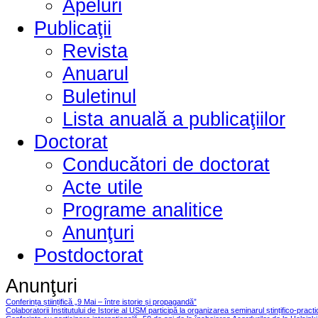
Apeluri
Publicaţii
Revista
Anuarul
Buletinul
Lista anuală a publicaţiilor
Doctorat
Conducători de doctorat
Acte utile
Programe analitice
Anunţuri
Postdoctorat
Anunţuri
Conferința științifică „9 Mai – între istorie și propagandă”
Colaboratorii Institutului de Istorie al USM participă la organizarea seminarul ștințifico-pract