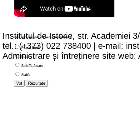
Institutul de Istorie, str. Academie
Cum apreciaţi pagina web a institutului?
tel.: (+373) 022 738400 | e-mail:
ins
Foarte bună
Administrare și întreținere site we
Bună
Satisfăcătoare
Slabă