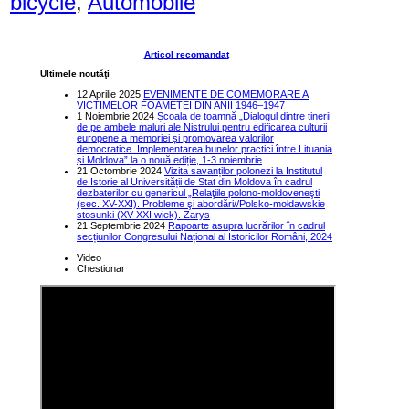
bicycle
,
Automobile
Articol recomandat
Ultimele noutăţi
12 Aprilie 2025
EVENIMENTE DE COMEMORARE A
VICTIMELOR FOAMETEI DIN ANII 1946–1947
1 Noiembrie 2024
Școala de toamnă „Dialogul dintre tinerii
de pe ambele maluri ale Nistrului pentru edificarea culturii
europene a memoriei și promovarea valorilor
democratice. Implementarea bunelor practici între Lituania
și Moldova” la o nouă ediție, 1-3 noiembrie
21 Octombrie 2024
Vizita savanților polonezi la Institutul
de Istorie al Universității de Stat din Moldova în cadrul
dezbaterilor cu genericul „Relaţiile polono-moldoveneşti
(sec. XV-XXI). Probleme şi abordări//Polsko-mołdawskie
stosunki (XV-XXI wiek). Zarys
21 Septembrie 2024
Rapoarte asupra lucrărilor în cadrul
secțiunilor Congresului Național al Istoricilor Români, 2024
Video
Chestionar