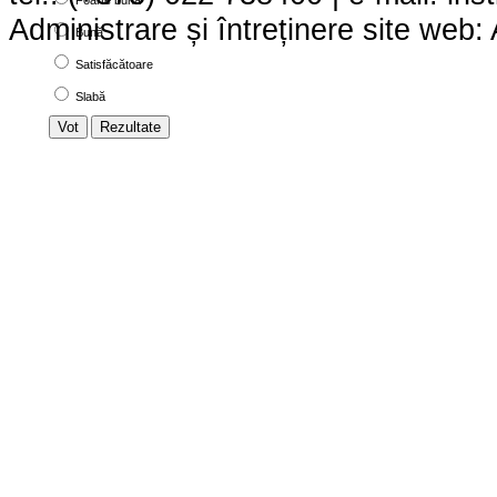
Administrare și întreținere site we
Bună
Satisfăcătoare
Slabă