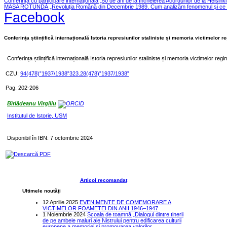
Conferința cu participare internațională „50 de ani de la încheierea Acordurilor de la Helsink
MASA ROTUNDĂ „Revoluția Română din Decembrie 1989. Cum analizăm fenomenul și ce le
Facebook
Conferința științifică internațională Istoria represiunilor staliniste și memoria victimelor 
Conferința științifică internațională Istoria represiunilor staliniste și memoria victimelor re
CZU:
94(478)”1937/1938”323.28(478)”1937/1938”
Pag. 202-206
Bîrlădeanu Virgiliu
Institutul de Istorie, USM
Disponibil în IBN: 7 octombrie 2024
Descarcă PDF
Articol recomandat
Ultimele noutăţi
12 Aprilie 2025
EVENIMENTE DE COMEMORARE A
VICTIMELOR FOAMETEI DIN ANII 1946–1947
1 Noiembrie 2024
Școala de toamnă „Dialogul dintre tinerii
de pe ambele maluri ale Nistrului pentru edificarea culturii
europene a memoriei și promovarea valorilor