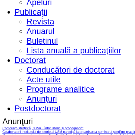
Apeluri
Publicaţii
Revista
Anuarul
Buletinul
Lista anuală a publicaţiilor
Doctorat
Conducători de doctorat
Acte utile
Programe analitice
Anunţuri
Postdoctorat
Anunţuri
Conferința științifică „9 Mai – între istorie și propagandă”
Colaboratorii Institutului de Istorie al USM participă la organizarea seminarul ștințifico-pract