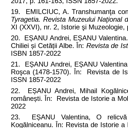
2017, p. 161-163, ISSN 1857-2022.
19. EMILCIUC, A. Transhumanţa comer
Tyragetia. Revista Muzeului Naţional d
XI (XXVI), nr. 2, Istorie şi Muzeologie
20. EȘANU Andrei, EȘANU Valentina. No
Chiliei și Cetății Albe. În:
Revista de Is
ISBN 1857-2022
21. EȘANU Andrei, EȘANU Valentina. Vi
Roşca (1478-1570). În: Revista de Ist
ISSN 1857-2022
22. EȘANU Andrei, Mihail Kogălnicea
românești. În: Revista de Istorie a Mo
2022
23. EȘANU Valentina, O relicvă b
Kogălniceanu. În: Revista de Istorie a