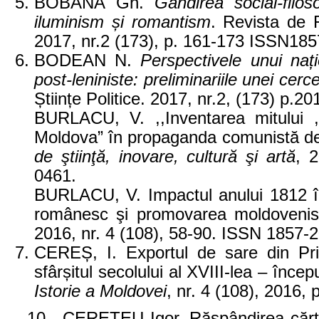
BOBÂNĂ Gh.
Gândirea social-filos
iluminism și romantism
. Revista de Fi
2017, nr.2 (173), p. 161-173 ISSN185
BODEAN N.
Perspectivele unui nați
post-leniniste: preliminariile unei cerce
Științe Politice. 2017, nr.2, (173) p.
BURLACU, V. ,,Inventarea mitului ,,bi
Moldova” în propaganda comunistă de 
de ştiinţă, inovare, cultură şi artă
, 
0461.
BURLACU, V. Impactul anului 1812 în i
românesc şi promovarea moldoveni
2016, nr. 4 (108), 58-90. ISSN 1857-
CEREȘ, I. Exportul de sare din Pri
sfârșitul secolului al XVIII-lea – încep
Istorie a Moldovei
, nr. 4 (108), 2016,
10. CERETEU Igor. Răspândirea cărţii