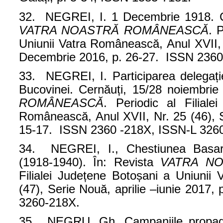
32. NEGREI, I. 1 Decembrie 1918. Chi
VATRA NOASTRĂ ROMÂNEASCĂ
. 
Uniunii Vatra Românească, Anul XVII,
Decembrie 2016, p. 26-27. ISSN 2360
33. NEGREI, I. Participarea delegați
Bucovinei. Cernăuți, 15/28 noiembrie
ROMÂNEASCĂ
. Periodic al Filial
Românească, Anul XVII, Nr. 25 (46), S
15-17. ISSN 2360 -218X, ISSN-L 326
34. NEGREI, I., Chestiunea Basarab
(1918-1940). În: Revista
VATRA N
Filialei Județene Botoșani a Uniunii
(47), Serie Nouă, aprilie –iunie 2017
3260-218X.
35. NEGRU, Gh. Campaniile propaga