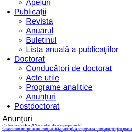
Apeluri
Publicaţii
Revista
Anuarul
Buletinul
Lista anuală a publicaţiilor
Doctorat
Conducători de doctorat
Acte utile
Programe analitice
Anunţuri
Postdoctorat
Anunţuri
Conferința științifică „9 Mai – între istorie și propagandă”
Colaboratorii Institutului de Istorie al USM participă la organizarea seminarul ștințifico-pract