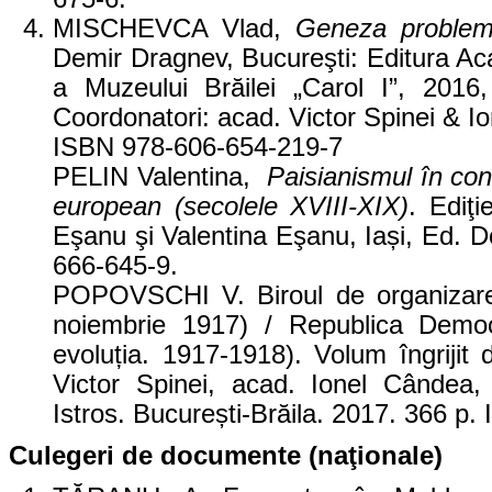
MISCHEVCA Vlad,
Geneza problem
Demir Dragnev, Bucureşti: Editura Ac
a Muzeului Brăilei „Carol I”, 2016
Coordonatori: acad. Victor Spinei & 
ISBN 978-606-654-219-7
PELIN Valentina,
Paisianismul în cont
european (secolele XVIII-XIX)
. Ediţi
Eşanu şi Valentina Eşanu, Iași, Ed. 
666-645-9.
POPOVSCHI V. Biroul de organizare 
noiembrie 1917) / Republica Demo
evoluția. 1917-1918). Volum îngriji
Victor Spinei, acad. Ionel Cândea
Istros. București-Brăila. 2017. 366 p
Culegeri
de documente
(naţionale)