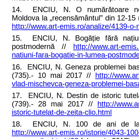
14. ENCIU, N. O numărătoare negoc
Moldova la „recensământul” din 12-15
http://www.art-emis.ro/analize/4139-o-
15. ENCIU, N. Bogăție fără națiun
postmodernă //
http://www.art-emis.
natiuni-fara-bogatie-in-lumea-postmod
16. ENCIU, N. Geneza problemei bas
(735).- 10 mai 2017 //
http://www.ar
vlad-mischevca-geneza-problemei-bas
17. ENCIU, N. Destin de istoric tutel
(739).- 28 mai 2017 //
http://www.a
istoric-tutelat-de-zeita-clio.html
18. ENCIU, N. 100 de ani de la c
http://www.art-emis.ro/istorie/4043-100