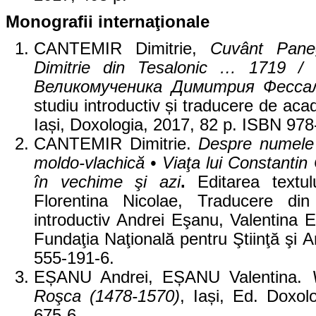
Monografii internaţionale
CANTEMIR Dimitrie,
Cuvânt Pane
Dimitrie din Tesalonic … 1719 /
Великомученика Димитрия Фесса
studiu introductiv și traducere de ac
Iași, Doxologia, 2017, 82 p. ISBN 97
CANTEMIR Dimitrie.
Despre numele M
moldo-vlachică • Viaţa lui Constantin 
în vechime şi azi
.
Editarea textul
Florentina Nicolae, Traducere di
introductiv Andrei Eşanu, Valentina
Fundaţia Naţională pentru Ştiinţă şi
555-191-6.
EȘANU Andrei, EȘANU Valentina.
Roşca (1478-1570)
, Iași, Ed. Doxo
675-6.