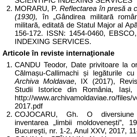
SCIENTIFIC INDEXING SERVICES
MORARU, P.
Reflectarea în presă a 
(1930),
în „Gândirea militară române
militară, editată de Statul Major al Apă
156-172. ISSN: 1454-0460, EBSC
INDEXING SERVICES.
Articole în reviste internaţionale
CANDU Teodor, Date privitoare la ori
Călmașu-Callimachi și legăturile c
Archiva Moldavae
, IX (2017), Revis
Studii Istorice din România, Iași
http://www.archivamoldaviae.ro/file
2017.pdf
COJOCARU, Gh. O diversiune ideo
inventarea „limbii moldovenești”, 
Bucureşti, nr. 1-2, Anul XXV, 2017, 