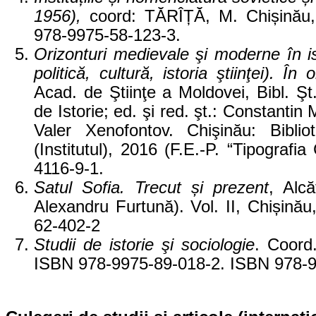
1956),
coord: TĂRÎȚĂ, M. Chișinău, 
978-9975-58-123-3.
Orizonturi medievale şi moderne în is
politică, cultură, istoria ştiinţei).
Acad. de Ştiinţe a Moldovei, Bibl. Şt.
de Istorie; ed. şi red. şt.: Constanti
Valer Xenofontov. Chişinău: Biblio
(Institutul), 2016 (F.E.-P. “Tipogra
4116-9-1.
Satul Sofia. Trecut și prezent
, Alc
Alexandru Furtună). Vol. II, Chișină
62-402-2
Studii de istorie şi sociologie
. Coord
ISBN 978-9975-89-018-2. ISBN 978-9