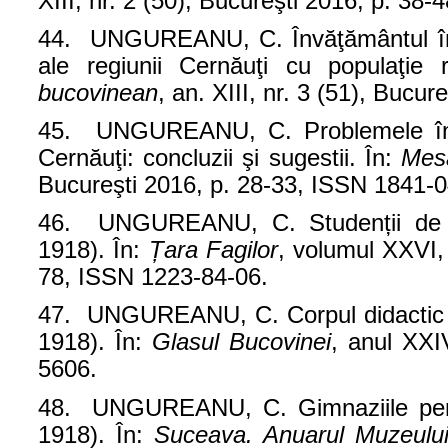
XIII, nr. 2 (50), Bucureşti 2016, p. 38
44. UNGUREANU, C.
Învăţământul î
ale regiunii Cernăuţi cu populaţi
bucovinean
, an. XIII, nr. 3 (51), Bucu
45. UNGUREANU, C.
Problemele î
Cernăuţi: concluzii şi sugestii. În:
Mes
Bucureşti 2016, p. 28-33, ISSN 1841-
46. UNGUREANU, C. Studenții de la
1918). În:
Țara Fagilor
, volumul XXVI,
78, ISSN 1223-84-06.
47. UNGUREANU, C. Corpul didactic în
1918). În:
Glasul Bucovinei
, anul XXI
5606.
48. UNGUREANU, C. Gimnaziile pentr
1918). În:
Suceava. Anuarul Muzeului