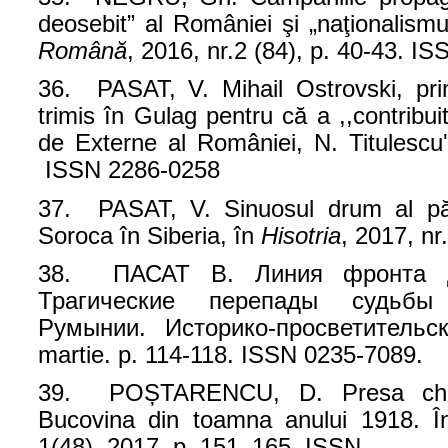
deosebit” al României şi „naţionalis
Română
, 2016, nr.2 (84), p. 40-43. I
36. PASAT, V. Mihail Ostrovski, pri
trimis în Gulag pentru că a ,,contribuit
de Externe al României, N. Titulescu'
ISSN 2286-0258
37. PASAT, V. Sinuosul drum al păti
Soroca în Siberia, în
Hisotria
, 2017, n
38. ПАСАТ В. Линия фронта ди
Трагические перепады судьбы
Румынии. Историко-просветительс
martie. p. 114-118. ISSN 0235-7089.
39. POȘTARENCU, D. Presa chişi
Bucovina din toamna anului 1918. În
1(48), 2017, p. 151–165, ISSN .