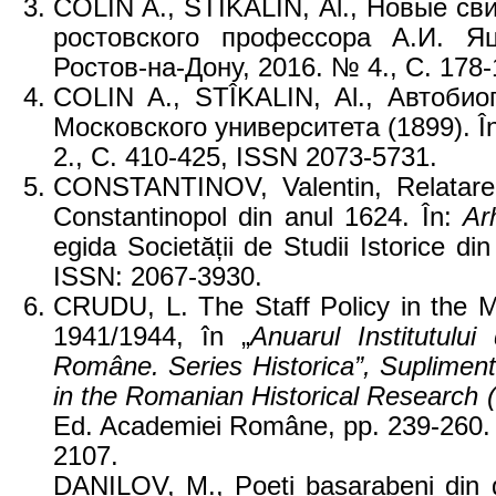
COLIN A., STÎKALIN, Al., Новые св
ростовского профессора А.И. 
Ростов-на-Дону, 2016. № 4., С. 178-
COLIN A., STÎKALIN, Al., Автоби
Московского университета (1899). 
2., С. 410-425, ISSN 2073-5731.
CONSTANTINOV, Valentin, Relatarea 
Constantinopol din anul 1624. În:
Ar
egida Societății de Studii Istorice di
ISSN: 2067-3930.
CRUDU, L. The Staff Policy in the 
1941/1944, în „
Anuarul Institutului
Române. Series Historica”, Supliment
in the Romanian Historical Research (
Ed. Academiei Române, pp. 239-260.
2107.
DANILOV, M., Poeți basarabeni din g