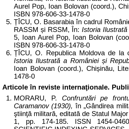
Aurel Pop, Ioan Bolovan (coord.), Chi
ISBN 978-606-33-1478-0
ȚÎCU, O. Basarabia în cadrul României 
RASSM și RSSM, În:
Istoria Ilustra
5, Ioan Aurel Pop, Ioan Bolovan (coo
ISBN 978-606-33-1478-0
ȚÎCU, O. Republica Moldova de la c
Istoria Ilustrată a României și Repub
Ioan Bolovan (coord.), Chișinău, Li
1478-0
Articole în reviste internaţionale. Pu
MORARU, P.
Confruntări pe front
Caramanov (1930)
,
în „Gândirea milit
ştiinţă militară, editată de Statul Ma
1, pp. 174-185. ISSN 1454-0