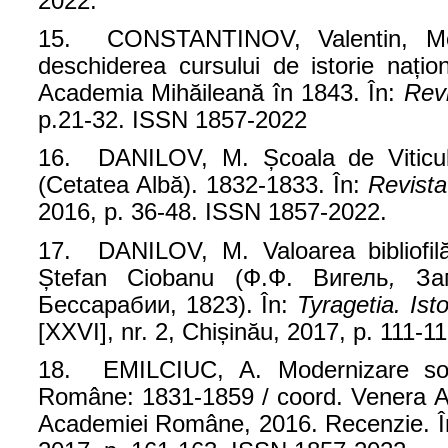
2022.
15. CONSTANTINOV, Valentin, Mode
deschiderea cursului de istorie națio
Academia Mihăileană în 1843. În:
Revi
p.21-32. ISSN 1857-2022
16. DANILOV, M. Școala de Viticul
(Cetatea Albă). 1832-1833. În:
Revista
2016, p. 36-48. ISSN 1857-2022.
17. DANILOV, M. Valoarea bibliofilă
Ștefan Ciobanu
(Ф.Ф. Вигель
,
За
Бессарабии,
1823).
În:
Tyragetia. Ist
[XXVI], nr. 2, Chișinău, 2017, p. 111-
18. EMILCIUC, A. Modernizare social
Române: 1831-1859 / coord. Venera Ac
Academiei Române, 2016. Recenzie. 