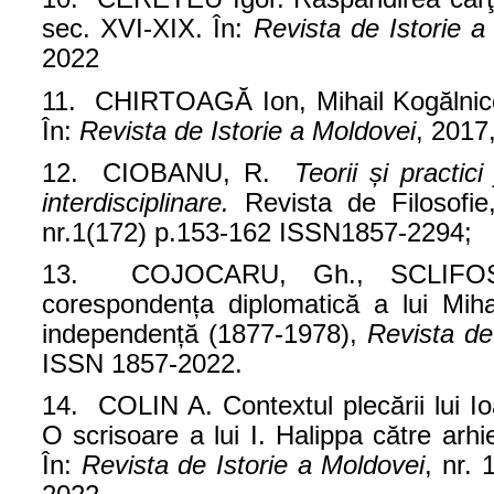
sec. XVI-XIX. În:
Revista de Istorie a
2022
11. CHIRTOAGĂ Ion, Mihail Kogălnice
În:
Revista de Istorie a Moldovei
, 2017
12. CIOBANU, R.
Teorii și practic
interdisciplinare.
Revista de Filosofie,
nr.1(172) p.153-162 ISSN1857-2294;
13. COJOCARU, Gh., SCLIFOS E
corespondența diplomatică a lui Miha
independență (1877-1978),
Revista de
ISSN 1857-2022.
14. COLIN A. Contextul plecării lui I
O scrisoare a lui I. Halippa către arhi
În:
Revista de Istorie a Moldovei
, nr.