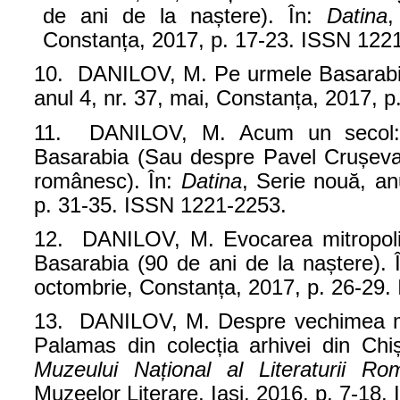
de ani de la naștere). În:
Datina
,
Constanța, 2017, p. 17-23. ISSN 122
10. DANILOV, M. Pe urmele Basarabie
anul 4, nr. 37, mai, Constanța, 2017, 
11. DANILOV, M. Acum un secol: de
Basarabia (Sau despre Pavel Crușevan 
românesc). În:
Datina
, Serie nouă, an
p. 31-35. ISSN 1221-2253.
12. DANILOV, M. Evocarea mitropolitu
Basarabia (90 de ani de la naștere). 
octombrie, Constanța, 2017, p. 26-29
13. DANILOV, M. Despre vechimea man
Palamas din colecția arhivei din Chi
Muzeului Național al Literaturii Ro
Muzeelor Literare, Iași, 2016, p. 7-18