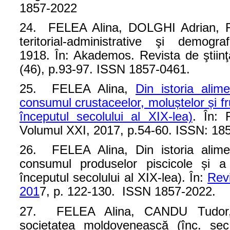
1857-2022
24. FELEA Alina, DOLGHI Adrian, Rep
teritorial-administrative şi demo
1918. În: Akademos. Revista de ştiinţă
(46), p.93-97. ISSN 1857-0461.
25. FELEA Alina,
Din istoria alim
consumul crustaceelor, moluștelor și f
începutul secolului al XIX-lea)
. În: 
Volumul XXI, 2017, p.54-60. ISSN: 18
26. FELEA Alina, Din istoria alimen
consumul produselor piscicole și a
începutul secolului al XIX-lea). În:
Revi
201
7, p. 122-130. ISSN 1857-2022.
27. FELEA Alina, CANDU Tudor, 
societatea moldovenească (înc. sec.