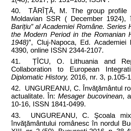
40. TĂRÎŢĂ, M. The group profile o
Moldavian SSR ( December 1924), 
Barițiu” al Academiei Române. Series Hi
the Modern Period in the Romanian Hi
1948)
”, Cluj-Napoca, Ed. Academiei
4390, online ISSN 2344-2107.
41. ȚÎCU, O.
Lithuania and Re
Collaboration to European Integrat
Diplomatic History,
2016, nr. 3, p.105-
42. UNGUREANU, C.
Învăţământul ro
actualitate. În:
Mesager bucovinean
, 
10-16, ISSN 1841-0499.
43. UNGUREANU, C.
Şcoala mix
învăţământului românesc în nordul Bu