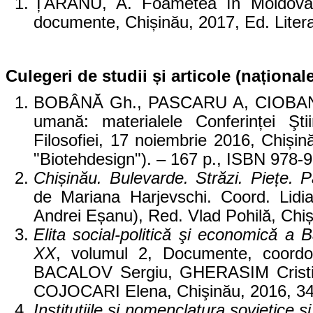
ȚĂRANU, A. Foametea în Moldova s
documente, Chișinău, 2017, Ed. Liter
Culegeri de studii și articole (național
BOBÂNĂ Gh., PASCARU A, CIOBANU R.
umană: materialele Conferinței Şti
Filosofiei, 17 noiembrie 2016, Chiși
"Biotehdesign"). – 167 p., ISBN 978-
Chișinău. Bulevarde. Străzi. Piețe. P
de Mariana Harjevschi. Coord. Lidia
Andrei Eșanu), Red. Vlad Pohilă, Chiși
Elita social-politică şi economică a
XX
, volumul 2, Documente, coordo
BACALOV Sergiu, GHERASIM Cristi
COJOCARI Elena, Chişinău, 2016, 34
Instituțiile și nomenclatura sovietic