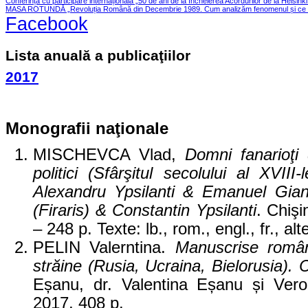
Conferința cu participare internațională „50 de ani de la încheierea Acordurilor de la Helsink
MASA ROTUNDĂ „Revoluția Română din Decembrie 1989. Cum analizăm fenomenul și ce le
Facebook
Lista anuală a publicaţiilor
2017
Monografii naţionale
MISCHEVCA Vlad,
Domni fanarioţi
politici (Sfârşitul secolului al XVIII
Alexandru Ypsilanti & Emanuel Gian
(Firaris) & Constantin Ypsilanti
. Chişi
– 248 p. Texte: lb., rom., engl., fr., a
PELIN Valerntina.
Manuscrise române
străine (Rusia, Ucraina, Bielorusia). 
Eșanu, dr. Valentina Eșanu și Vero
2017, 408 p.