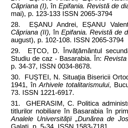
Căpriana (I),
în
Epifania. Revistă de di
mai), p. 123-133 ISSN 2065-3794
28. EȘANU Andrei, EȘANU Valen
Căpriana (II),
în
Epifania. Revistă de d
august), p. 102-108. ISSN 2065-3794
29. EȚCO, D. Învățământul secundar
Studiu de caz - Basarabia. În:
Revista
p. 34-37, ISSN 0034-8678.
30. FUȘTEI, N. Situaţia Bisericii Or
1941, în
Arhivele totalitarismului
, Bucu
73. ISSN 1221-6917.
31. GHERASIM, C. Politica administra
titlurilor nobiliare în Basarabia în pr
Analele Universității „Dunărea de Jos
Galați, p. 5-34, ISSN 1583-7181.