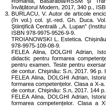
România, Basarabia/RSSM și Trans
Învățătorul Modern, 2017, 340 p., IS
BURLACU, V. Autor de articole encicl
(în vol.) col. şt.-red. Gh. Duca. Vol
Ştiinţifică Centrală ,,A. Lupan” (Instit
ISBN 978-9975-9526-9-9.
TROIANOWSKI L. Estetica. Chișinău,
978-9975-109-08-9.
FELEA Alina, DOLGHI Adrian, Istori
didactic pentru formarea competențe
pentru examen. Teste pentru exersare.
de contur. Chişinău: S.n, 2017. 96 p
FELEA Alina, DOLGHI Adrian, Istoria 
formarea competențelor. Clasa a X-a. 
de contur. Chişinău: S.n, 2017. 144 
FELEA Alina, DOLGHI Adrian, Istoria 
formarea competențelor. Clasa a XI