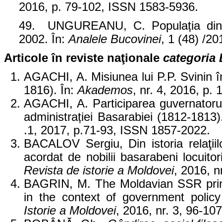
2016, p. 79-102, ISSN 1583-5936.
49. UNGUREANU, C. Populația din s
2002. În:
Analele Bucovinei
, 1 (48) /20
Articole în reviste naţionale
categoria 
AGACHI, A. Misiunea lui P.P. Svinin î
1816). În:
Akademos
, nr. 4, 2016, p
AGACHI, A. Participarea guvernatorulu
administrației Basarabiei (1812-1813)
.1, 2017, p.71-93, ISSN 1857-2022.
BACALOV Sergiu, Din istoria relaţiilo
acordat de nobilii basarabeni locuitor
Revista de istorie a Moldovei
, 2016, 
BAGRIN, M. The Moldavian SSR prin
in the context of government policy
Istorie a Moldovei
, 2016, nr. 3, 96-1