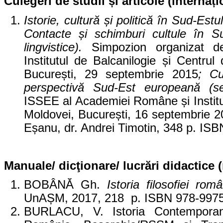
Culegeri de studii și articole (internați
Istorie, cultură și politică în Sud-Est
Contacte și schimburi cultule în Su
lingvistice).
Simpozion organizat 
Institutul de Balcanilogie și Centrul
București, 29 septembrie 2015
; Cu
perspectivă Sud-Est europeană (s
ISSEE al Academiei Române și Institut
Moldovei, București, 16 septembrie 
Eșanu, dr. Andrei Timotin, 348 p.
ISB
Manuale/ dicţionare/ lucrări didactice 
BOBÂNĂ Gh.
Istoria filosofiei rom
UnAȘM, 2017, 218 p. ISBN 978-9975
BURLACU, V. Istoria Contemporană