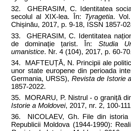
32. GHERASIM, C. Identitatea social 
secolul al XIX-lea. În:
Tyragetia
. Vol
Chișinău, 2017, p. 9-18, ISSN 1857-02
33. GHERASIM, C. Identitatea națion
de dominație țarist. În:
Studia Un
umanistice
. Nr. 4 (104), 2017, p. 60-
34. MAFTEUȚĂ, N.
Principii ale polit
unor state europene din perioada inte
Germania, URSS),
Revista de Istorie 
1857-2022.
35. MORARU, P. Nistrul - o graniță di
Istorie a Moldovei
, 2017, nr. 2, 100-1
36. NICOLAEV, Gh. File din istoria 
Republicii Moldova (1944-1990): Reali