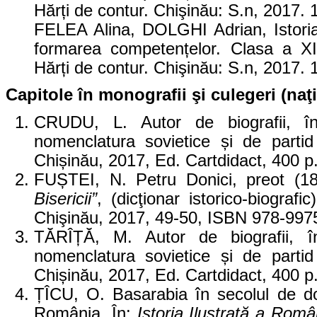
Hărți de contur. Chişinău: S.n, 2017.
FELEA Alina, DOLGHI Adrian, Istoria 
formarea competențelor. Clasa a XII
Hărți de contur. Chişinău: S.n, 2017.
Capitole în monografii şi culegeri (naţ
CRUDU, L. Autor de biografii, în
nomenclatura sovietice și de par
Chișinău, 2017, Ed. Cartdidact, 400 
FUȘTEI, N. Petru Donici, preot (1
Bisericii”
, (dicţionar istorico-biografi
Chişinău, 2017, 49-50, ISBN 978-997
TĂRÎȚĂ, M. Autor de biografii, în
nomenclatura sovietice și de par
Chișinău, 2017, Ed. Cartdidact, 400 
ȚÎCU, O. Basarabia în secolul de do
România, În:
Istoria Ilustrată a Româ