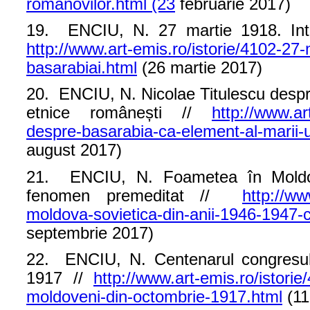
romanovilor.html (23
februarie 2017)
19. ENCIU, N. 27 martie 1918. Intr
http://www.art-emis.ro/istorie/4102-27-
basarabiai.html
(26 martie 2017)
20. ENCIU, N. Nicolae Titulescu despre
etnice românești //
http://www.art
despre-basarabia-ca-element-al-marii-u
august 2017)
21. ENCIU, N. Foametea în Moldov
fenomen premeditat //
http://ww
moldova-sovietica-din-anii-1946-1947-
septembrie 2017)
22. ENCIU, N. Centenarul congresului
1917 //
http://www.art-emis.ro/istorie
moldoveni-din-octombrie-1917.html
(11