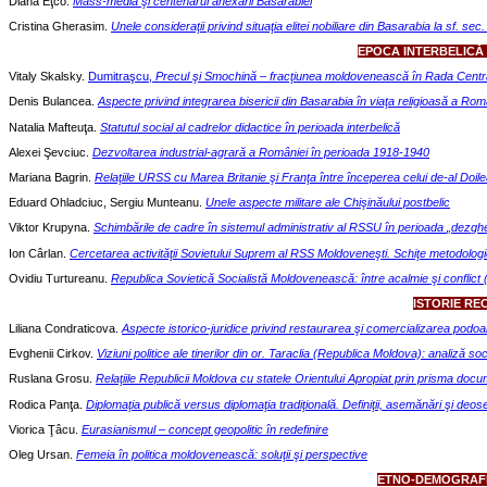
Diana Eţco.
Mass-media şi centenarul anexării Basarabiei
Cristina Gherasim.
Unele consideraţii privind situaţia elitei nobiliare
din Basarabia la sf. sec.
EPOCA INTERBELICĂ 
Vitaly Skalsky.
Dumitraşcu,
Precul şi Smochină – fracţiunea moldovenească
în Rada Centr
Denis Bulancea.
Aspecte privind integrarea bisericii din Basarabia în viaţa religioasă a Ro
Natalia Mafteuţa.
Statutul social al cadrelor didactice în perioada interbelică
Alexei Şevciuc.
Dezvoltarea industrial-agrară a României în perioada 1918-1940
Mariana Bagrin.
Relaţiile URSS cu Marea Britanie şi Franţa între începerea celui de-al Doil
Eduard Ohladciuc, Sergiu Munteanu.
Unele aspecte militare ale Chişinăului postbelic
Viktor Krupyna.
Schimbările de cadre în sistemul administrativ al RSSU în perioada
„d
ez
gh
Ion Cârlan.
Cercetarea activităţii Sovietului Suprem al RSS Moldoveneşti. Schiţe metodolog
Ovidiu Turtureanu.
Republica Sovietică Socialistă Moldovenească:
între acalmie şi conflic
ISTORIE RE
Liliana Condraticova.
Aspecte istorico-juridice privind restaurarea
şi comercializarea podoab
Evghenii Cirkov.
Viziuni politice ale tinerilor din or. Taraclia (Republica Moldova): analiză so
Ruslana Grosu.
Relaţiile Republicii Moldova cu statele Orientului Apropiat prin prisma docum
Rodica Panţa.
Diplomaţia publică versus diplomaţia tradiţională. Definiţii, asemănări şi deose
Viorica Ţâcu.
Eurasianismul – concept geopolitic în redefinire
Oleg Ursan.
Femeia în politica moldovenească: soluţii şi perspective
ETNO-DEMOGRAFI