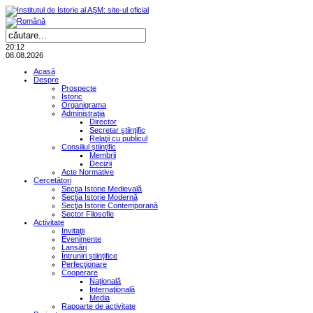
20:12
08.08.2026
Acasă
Despre
Prospecte
Istoric
Organigrama
Administraţia
Director
Secretar ştiinţific
Relaţii cu publicul
Consiliul ştiinţific
Membrii
Decizii
Acte Normative
Cercetători
Secţia Istorie Medievală
Secţia Istorie Modernă
Secţia Istorie Contemporană
Sector Filosofie
Activitate
Invitaţii
Evenimente
Lansări
Întruniri ştiinţifice
Perfecţionare
Cooperare
Naţională
Internaţională
Media
Rapoarte de activitate