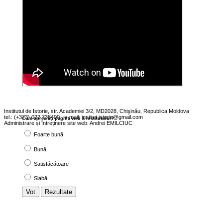
Institutul de Istorie, str. Academiei 3/2, MD2028, Chişinău, Republica Moldova
tel.: (+373) 022 738400 | e-mail:
institut.istorie@gmail.com
Cum apreciaţi pagina web a institutului?
Administrare și întreținere site web: Andrei EMILCIUC
Foarte bună
Bună
Satisfăcătoare
Slabă