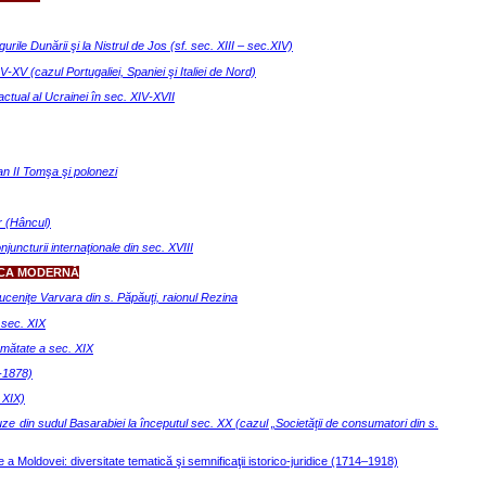
gurile Dunării şi la Nistrul de Jos (sf. sec. XIII – sec.XIV)
V-XV (cazul Portugaliei, Spaniei şi Italiei de Nord)
l actual al Ucrainei în sec. XIV-XVII
efan II Tomşa şi polonezi
r (Hâncul)
onjuncturii internaţionale din sec. XVIII
OCA MODERNĂ
Muceniţe Varvara din s. Păpăuţi, raionul Rezina
 sec. XIX
jumătate a sec. XIX
-1878)
 XIX)
găuze din sudul Basarabiei la începutul sec. XX (сazul „Societăţii de consumatori din s.
ie a Moldovei: diversitate tematică şi semnificaţii istorico-juridice (1714–1918)