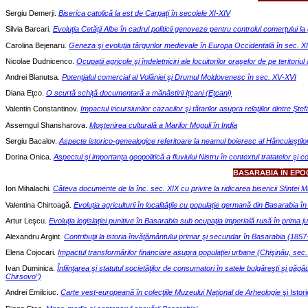
Sergiu Demerji.
Biserica catolică la est de Carpaţi în secolele XI-XIV
Silvia Barcari.
Evoluţia Cetăţii Albe în cadrul politicii genoveze pentru controlul comerţului la 
Carolina Bejenaru
.
Geneza şi evoluţia târgurilor medievale în Europa Occidentală
în sec. XI
Nicolae Dudnicenco.
Ocupaţii agricole şi îndeletniciri ale locuitorilor oraşelor d
e pe teritoriu
Andrei Blanutsa.
Potenţialul comercial al Volâniei şi Drumul Moldovenesc în sec. XV-XVI
Diana Eţco.
O scurtă schiţă documentară a mănăstirii Iţcani (Eţcani)
Valentin Constantinov.
Impactul incursiunilor cazacilor şi tătarilor as
up
r
a relaţiilor dintre Şt
Assemgul Shansharova.
Moştenirea culturală a Marilor Moguli în India
Sergiu Bacalov.
Aspecte istorico-genealogice referitoare l
a neamul boieresc al Hânculeştilo
Dorina Onica.
Aspectul şi importanţa geopolitică a fluviului Nistru î
n contextul tratatelor şi c
B
A
S
A
R
A
B
I
A ÎN EP
Ion Mihalachi.
Câteva documente de la înc. sec. XIX cu privire la ridicarea bisericii Sfintei 
Valentina Chirtoagă.
Evoluţia agriculturii în localităţile
c
u populaţie germană din Basarabia în
Artur Leşcu.
Evoluţia legislaţiei punitive în Basarabia sub ocupaţia imperială rusă în prima 
Alexandru Argint.
Contribuţii la istoria învăţământului primar
şi secundar în Basarabia (1857
Elena Cojocari.
Impactul transformărilor financiare asupra populaţiei
urbane (Chişinău, sec.
Ivan Duminica.
Înfiinţarea şi statutul societăţilor de consumatori în satele bulgăreşti şi gă
Chirsovo”)
Andrei Emilciuc.
Carte vest-europeană în colecţiile Muzeului Naţional de Arheologie
şi Istor