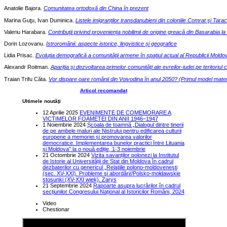
Anatolie Bajora.
Comunitatea ortodoxă din China în prezent
Marina Guţu, Ivan Duminica.
Listele imigranţilor transdanubieni din coloniile Comrat şi Ta
Valeriu Harabara.
Contribuţii privind provenienţa nobilimii
d
e origine greacă din Basarabia la
Dorin Lozovanu.
Istroromânii: aspecte istorice, lingvistice şi geografice
Lidia Prisac.
Evoluţia demografică a comunităţii armene în spaţiul actual al Republicii Moldo
Alexandr Roitman.
Apariţia şi dezvoltarea primelor comunităţi ale evreilor-iudei p
e teritoriul
Traian Trifu Căta.
Vor dispare oare românii din Voivodina în anul 2050? (Primul model matem
Articol recomandat
Ultimele noutăţi
12 Aprilie 2025
EVENIMENTE DE COMEMORARE A
VICTIMELOR FOAMETEI DIN ANII 1946–1947
1 Noiembrie 2024
Școala de toamnă „Dialogul dintre tinerii
de pe ambele maluri ale Nistrului pentru edificarea culturii
europene a memoriei și promovarea valorilor
democratice. Implementarea bunelor practici între Lituania
și Moldova” la o nouă ediție, 1-3 noiembrie
21 Octombrie 2024
Vizita savanților polonezi la Institutul
de Istorie al Universității de Stat din Moldova în cadrul
dezbaterilor cu genericul „Relaţiile polono-moldoveneşti
(sec. XV-XXI). Probleme şi abordări//Polsko-mołdawskie
stosunki (XV-XXI wiek). Zarys
21 Septembrie 2024
Rapoarte asupra lucrărilor în cadrul
secțiunilor Congresului Național al Istoricilor Români, 2024
Video
Chestionar