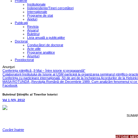
Proiecte
Instituţionale
Independente/Tineri cercetători
Internaţionale
Programe de stat
Apeluri
Publicaţii
Revista
Anuarul
Buletinul
Lista anuală a publicaţiilor
Doctorat
Conducători de doctorat
Acte utile
Programe analitice
Anunţuri
Postdoctorat
Anunţuri
Conferința științifică „9 Mai – între istorie și propagandă”
Colaboratorii Institutului de Istorie al USM participă la organizarea seminarul ștințifico-pract
Conferința cu participare internațională „50 de ani de la încheierea Acordurilor de la Helsink
MASA ROTUNDĂ „Revoluția Română din Decembrie 1989. Cum analizăm fenomenul și ce le
Facebook
Buletinul Ştiinţific al Tinerilor Istorici
Vol 1 (VI), 2012
SUMA
Cuvânt înainte
ISTORIE MED