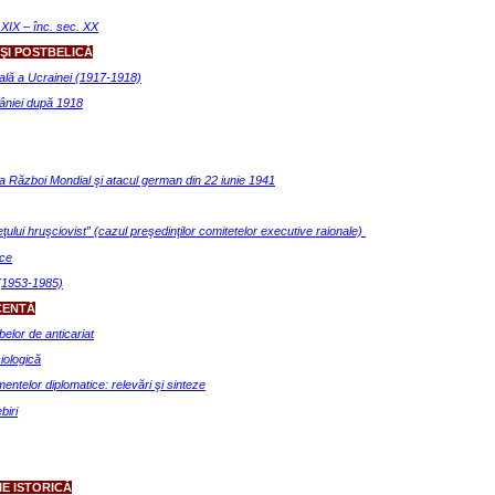
 XIX – înc. sec. XX
ŞI POSTBELICĂ
ală a Ucrainei (1917-1918)
mâniei după 1918
ea Război Mondial şi atacul german din 22 iunie 1941
e
ţ
u
l
u
i hruşciovist” (cazul preşedinţilor comitetelor executive raionale)
ice
t (1953-1985)
CENTĂ
elor de anticariat
ciologică
entelor diplomatice: relevări şi sinteze
biri
E ISTORICĂ