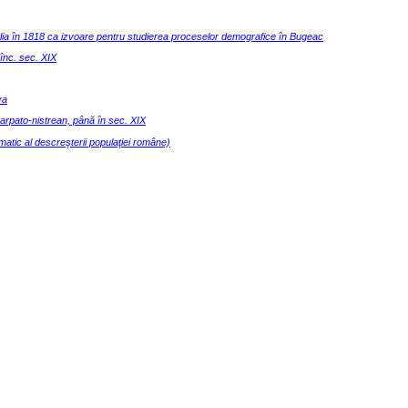
raclia în 1818 ca izvoare pentru studierea proceselor demografice în Bugeac
 înc. sec. XIX
va
 carpato-nistrean, până în sec. XIX
atic al descreşterii populaţiei române)