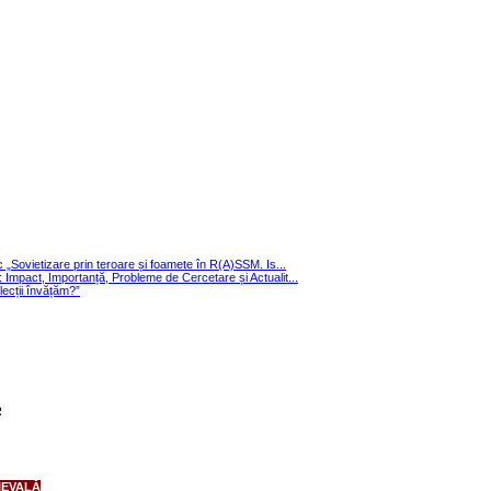
ic „Sovietizare prin teroare și foamete în R(A)SSM. Is...
i: Impact, Importanță, Probleme de Cercetare și Actualit...
cții învățăm?”
R
IEVALĂ