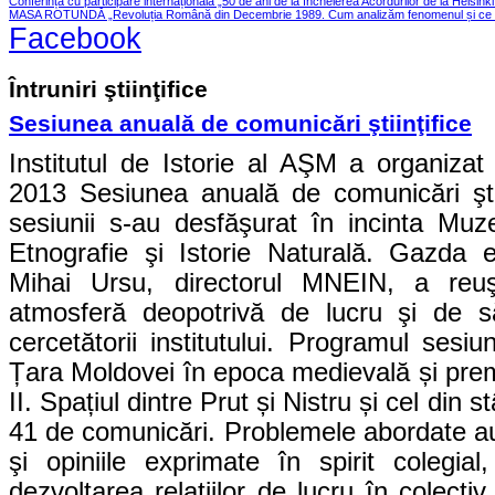
Conferința cu participare internațională „50 de ani de la încheierea Acordurilor de la Helsink
MASA ROTUNDĂ „Revoluția Română din Decembrie 1989. Cum analizăm fenomenul și ce le
Facebook
Întruniri ştiinţifice
Sesiunea anuală de comunicări ştiinţifice
Institutul de Istorie al AŞM a organiza
2013 Sesiunea anuală de comunicări ştiin
sesiunii s-au desfăşurat în incinta Muz
Etnografie şi Istorie Naturală. Gazda e
Mihai Ursu, directorul MNEIN, a reu
atmosferă deopotrivă de lucru şi de s
cercetătorii institutului. Programul sesiu
Țara Moldovei în epoca medievală și pr
II. Spațiul dintre Prut și Nistru și cel din 
41 de comunicări. Problemele abordate au tr
şi opiniile exprimate în spirit colegia
dezvoltarea relaţiilor de lucru în colecti