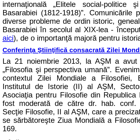
internaţională „Elitele social-politice
Basarabiei (1812-1918)”. Comunicările pa
diverse probleme de ordin istoric, genealog
Basarabiei în secolul al XIX-lea - începu
aici
), de o importanţă majoră pentru istoria
Conferinţa Ştiinţifică consacrată Zilei Mondia
La 21 noiembrie 2013, la AŞM a avut lo
„Filosofia şi perspectiva umană”. Evenime
contextul Zilei Mondiale a Filosofiei,
Institutul de Istorie (II) al AŞM, Sect
Asociaţia pentru Filosofie din Republica
fost moderată de către dr. hab. conf.
Secţie Filosofie, II al AŞM, care a preciz
se sărbătoreşte Ziua Mondială a Filosof
169.