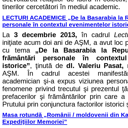
tinerilor cercetători în mediul academic.
LECTURI ACADEMICE „De la Basarabia la R
personale în contextul evenimentelor istor
La
3 decembrie 2013,
în cadrul
Lect
iniţiate acum doi ani de AŞM, a avut loc 
cu tema
„De la Basarabia la Repu
frământări personale în contextul
istorice”
,
ţinută de
dl.
Valeriu Pasat,
AŞM. În cadrul acestei manifestări 
academician şi-a expus viziunea person
fenomene privind trecutul şi prezentul ţăr
prefacerilor şi frământărilor prin care 
Prutului prin conjunctura factorilor istorici 
Masa rotundă „Românii / moldovenii din Kaz
Expediţiilor Memoriei”