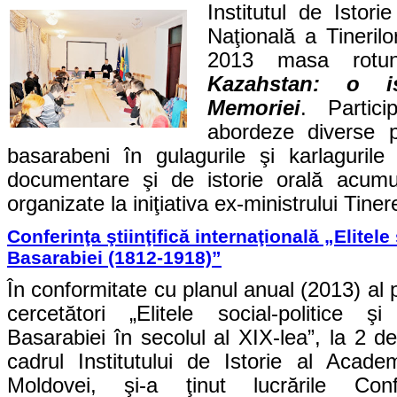
Institutul de Istor
Naţională a Tinerilo
2013 masa rot
Kazahstan: o is
Memoriei
. Partic
abordeze diverse p
basarabeni în gulagurile şi karlaguril
documentare şi de istorie orală acumul
organizate la iniţiativa ex-ministrului Tine
Conferinţa ştiinţifică internaţională „Elitel
Basarabiei (1812-1918)”
În conformitate cu planul anual (2013) al pr
cercetători „Elitele social-politice 
Basarabiei în secolul al XIX-lea”, la 2 
cadrul Institutului de Istorie al Acade
Moldovei, şi-a ţinut lucrările Confer