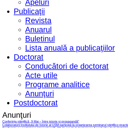
Apeluri
Publicaţii
Revista
Anuarul
Buletinul
Lista anuală a publicaţiilor
Doctorat
Conducători de doctorat
Acte utile
Programe analitice
Anunţuri
Postdoctorat
Anunţuri
Conferința științifică „9 Mai – între istorie și propagandă”
Colaboratorii Institutului de Istorie al USM participă la organizarea seminarul ștințifico-pract