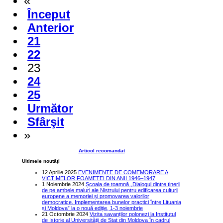
«
Început
Anterior
21
22
23
24
25
Următor
Sfârşit
»
Articol recomandat
Ultimele noutăţi
12 Aprilie 2025
EVENIMENTE DE COMEMORARE A
VICTIMELOR FOAMETEI DIN ANII 1946–1947
1 Noiembrie 2024
Școala de toamnă „Dialogul dintre tinerii
de pe ambele maluri ale Nistrului pentru edificarea culturii
europene a memoriei și promovarea valorilor
democratice. Implementarea bunelor practici între Lituania
și Moldova” la o nouă ediție, 1-3 noiembrie
21 Octombrie 2024
Vizita savanților polonezi la Institutul
de Istorie al Universității de Stat din Moldova în cadrul