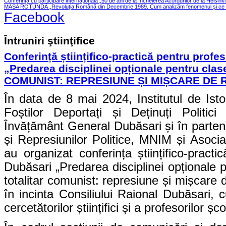
Conferința cu participare internațională „50 de ani de la încheierea Acordurilor de la Helsink
MASA ROTUNDĂ „Revoluția Română din Decembrie 1989. Cum analizăm fenomenul și ce le
Facebook
Întruniri ştiinţifice
Conferință științifico-practică pentru profes
„Predarea disciplinei opționale pentru cla
COMUNIST: REPRESIUNE ȘI MIȘCARE DE 
În data de 8 mai 2024, Institutul de Ist
Foștilor Deportați și Deținuți Politic
Învățământ General Dubăsari și în partene
și Represiunilor Politice, MNIM și Asoci
au organizat conferința științifico-practi
Dubăsari „Predarea disciplinei opționale 
totalitar comunist: represiune și mișcare 
în incinta Consiliului Raional Dubăsari, cu
cercetătorilor științifici și a profesorilor ș