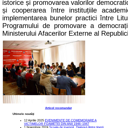
istorice și promovarea valorilor democrati
și cooperarea între instituțiile academ
implementarea bunelor practici între Litu
Programului de promovare a democrație
Ministerului Afacerilor Externe al Republici
Articol recomandat
Ultimele noutăţi
12 Aprilie 2025
EVENIMENTE DE COMEMORARE A
VICTIMELOR FOAMETEI DIN ANII 1946–1947
1 Noiembrie 2024
Școala de toamnă „Dialogul dintre tinerii