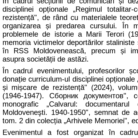
În cadrul secțiunii de comunicări și dez
disciplinei opționale „Regimul totalita
rezistență", de rând cu materialele teor
organizarea și predarea cursului. În mo
problemele de istorie a Marii Terori 
memoria victimelor deportărilor staliniste
în RSS Moldovenească, precum și impac
asupra societății de astăzi.
În cadrul evenimentului, profesorilor șco
donație curriculum-ul disciplinei opționale
și mișcare de rezistență" (2024), vol
(1946-1947). Сборник документов", co
monografic „Calvarul: documentarul 
Moldoveneşti. 1940-1950", semnat de ac
tom. 2 din colecția „Arhivele Memoriei", 
Evenimentul a fost organizat în cadrul