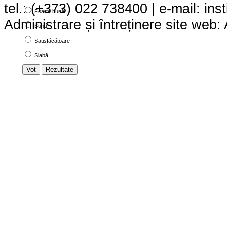
tel.: (+373) 022 738400 | e-mail:
ins
Foarte bună
Administrare și întreținere site we
Bună
Satisfăcătoare
Slabă