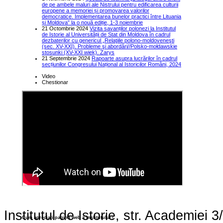
de pe ambele maluri ale Nistrului pentru edificarea culturii
europene a memoriei și promovarea valorilor
democratice. Implementarea bunelor practici între Lituania
și Moldova” la o nouă ediție, 1-3 noiembrie
21 Octombrie 2024
Vizita savanților polonezi la Institutul
de Istorie al Universității de Stat din Moldova în cadrul
dezbaterilor cu genericul „Relaţiile polono-moldoveneşti
(sec. XV-XXI). Probleme şi abordări//Polsko-mołdawskie
stosunki (XV-XXI wiek). Zarys
21 Septembrie 2024
Rapoarte asupra lucrărilor în cadrul
secțiunilor Congresului Național al Istoricilor Români, 2024
Video
Chestionar
Institutul de Istorie, str. Academie
Cum apreciaţi pagina web a institutului?