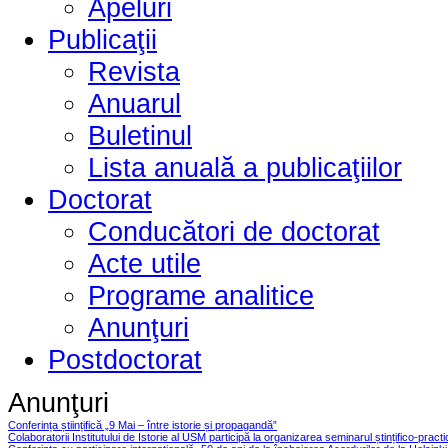
Apeluri
Publicaţii
Revista
Anuarul
Buletinul
Lista anuală a publicaţiilor
Doctorat
Conducători de doctorat
Acte utile
Programe analitice
Anunţuri
Postdoctorat
Anunţuri
Conferința științifică „9 Mai – între istorie și propagandă”
Colaboratorii Institutului de Istorie al USM participă la organizarea seminarul ștințifico-pract