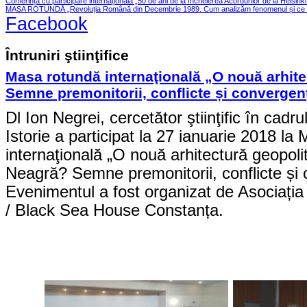
Conferința cu participare internațională „50 de ani de la încheierea Acordurilor de la Helsink
MASA ROTUNDĂ „Revoluția Română din Decembrie 1989. Cum analizăm fenomenul și ce le
Facebook
Întruniri ştiinţifice
Masa rotundă internaţională „O nouă arhite
Semne premonitorii, conflicte și convergen
Dl Ion Negrei, cercetător ştiinţific în cadrul
Istorie a participat la 27 ianuarie 2018 la
internaţională „O nouă arhitectură geopoli
Neagră? Semne premonitorii, conflicte și 
Evenimentul a fost organizat de Asociați
/ Black Sea House Constanța.