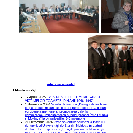
Articol recomandat
Ultimele noutăţi
12 Aprilie 2025
EVENIMENTE DE COMEMORARE A
VICTIMELOR FOAMETEI DIN ANII 1946–1947
1 Noiembrie 2024
Școala de toamnă „Dialogul dintre tinerii
de pe ambele maluri ale Nistrului pentru edificarea culturii
europene a memoriei și promovarea valorilor
democratice. Implementarea bunelor practici între Lituania
și Moldova” la o nouă ediție, 1-3 noiembrie
21 Octombrie 2024
Vizita savanților polonezi la Institutul
de Istorie al Universității de Stat din Moldova în cadrul
dezbaterilor cu genericul „Relaţiile polono-moldoveneşti
(sec. XV-XXI). Probleme şi abordări//Polsko-mołdawskie