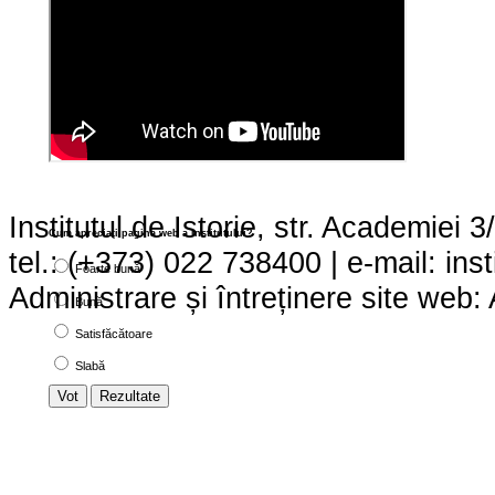
Institutul de Istorie, str. Academie
Cum apreciaţi pagina web a institutului?
tel.: (+373) 022 738400 | e-mail:
ins
Foarte bună
Administrare și întreținere site we
Bună
Satisfăcătoare
Slabă