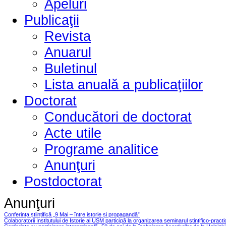
Apeluri
Publicaţii
Revista
Anuarul
Buletinul
Lista anuală a publicaţiilor
Doctorat
Conducători de doctorat
Acte utile
Programe analitice
Anunţuri
Postdoctorat
Anunţuri
Conferința științifică „9 Mai – între istorie și propagandă”
Colaboratorii Institutului de Istorie al USM participă la organizarea seminarul ștințifico-pract