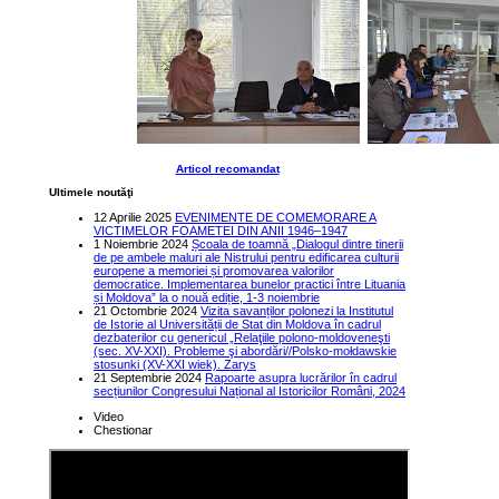
Articol recomandat
Ultimele noutăţi
12 Aprilie 2025
EVENIMENTE DE COMEMORARE A
VICTIMELOR FOAMETEI DIN ANII 1946–1947
1 Noiembrie 2024
Școala de toamnă „Dialogul dintre tinerii
de pe ambele maluri ale Nistrului pentru edificarea culturii
europene a memoriei și promovarea valorilor
democratice. Implementarea bunelor practici între Lituania
și Moldova” la o nouă ediție, 1-3 noiembrie
21 Octombrie 2024
Vizita savanților polonezi la Institutul
de Istorie al Universității de Stat din Moldova în cadrul
dezbaterilor cu genericul „Relaţiile polono-moldoveneşti
(sec. XV-XXI). Probleme şi abordări//Polsko-mołdawskie
stosunki (XV-XXI wiek). Zarys
21 Septembrie 2024
Rapoarte asupra lucrărilor în cadrul
secțiunilor Congresului Național al Istoricilor Români, 2024
Video
Chestionar