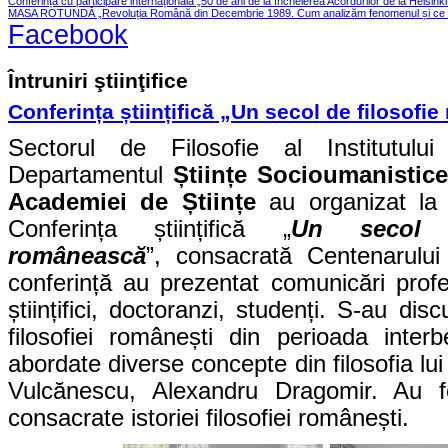
Conferința cu participare internațională „50 de ani de la încheierea Acordurilor de la Helsink
MASA ROTUNDĂ „Revoluția Română din Decembrie 1989. Cum analizăm fenomenul și ce le
Facebook
Întruniri ştiinţifice
Conferința științifică „Un secol de filosof
Sectorul de Filosofie al Institutulu
Departamentul
Științe Socioumanistice 
Academiei de Științe
au organizat la
Conferința științifică „
Un secol d
românească
”, consacrată Centenarului
conferință au prezentat comunicări profes
științifici, doctoranzi, studenți. S-au dis
filosofiei românești din perioada inte
abordate diverse concepte din filosofia lu
Vulcănescu, Alexandru Dragomir. Au fos
consacrate istoriei filosofiei românești.