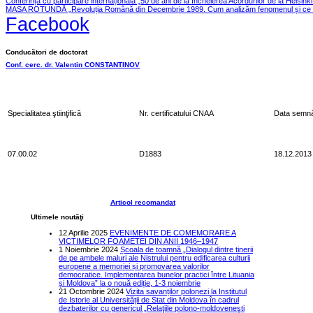
Conferința cu participare internațională „50 de ani de la încheierea Acordurilor de la Helsink
MASA ROTUNDĂ „Revoluția Română din Decembrie 1989. Cum analizăm fenomenul și ce le
Facebook
Conducători de doctorat
Conf. cerc. dr. Valentin CONSTANTINOV
Specialitatea ştiinţifică
Nr. certificatului CNAA
Data semnă
07.00.02
D1883
18.12.2013
Articol recomandat
Ultimele noutăţi
12 Aprilie 2025
EVENIMENTE DE COMEMORARE A
VICTIMELOR FOAMETEI DIN ANII 1946–1947
1 Noiembrie 2024
Școala de toamnă „Dialogul dintre tinerii
de pe ambele maluri ale Nistrului pentru edificarea culturii
europene a memoriei și promovarea valorilor
democratice. Implementarea bunelor practici între Lituania
și Moldova” la o nouă ediție, 1-3 noiembrie
21 Octombrie 2024
Vizita savanților polonezi la Institutul
de Istorie al Universității de Stat din Moldova în cadrul
dezbaterilor cu genericul „Relaţiile polono-moldoveneşti