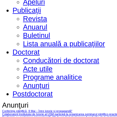
Apeluri
Publicaţii
Revista
Anuarul
Buletinul
Lista anuală a publicaţiilor
Doctorat
Conducători de doctorat
Acte utile
Programe analitice
Anunţuri
Postdoctorat
Anunţuri
Conferința științifică „9 Mai – între istorie și propagandă”
Colaboratorii Institutului de Istorie al USM participă la organizarea seminarul ștințifico-pract