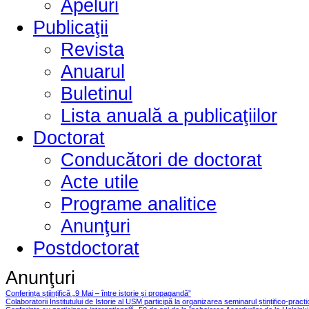
Apeluri
Publicaţii
Revista
Anuarul
Buletinul
Lista anuală a publicaţiilor
Doctorat
Conducători de doctorat
Acte utile
Programe analitice
Anunţuri
Postdoctorat
Anunţuri
Conferința științifică „9 Mai – între istorie și propagandă”
Colaboratorii Institutului de Istorie al USM participă la organizarea seminarul ștințifico-pract