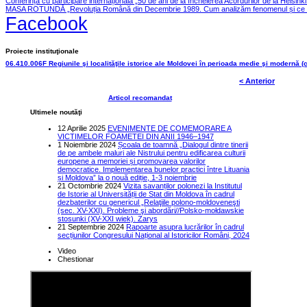
Conferința cu participare internațională „50 de ani de la încheierea Acordurilor de la Helsink
MASA ROTUNDĂ „Revoluția Română din Decembrie 1989. Cum analizăm fenomenul și ce le
Facebook
Proiecte instituţionale
06.410.006F Regiunile şi localităţile istorice ale Moldovei în perioada medie şi modernă (
< Anterior
Articol recomandat
Ultimele noutăţi
12 Aprilie 2025
EVENIMENTE DE COMEMORARE A
VICTIMELOR FOAMETEI DIN ANII 1946–1947
1 Noiembrie 2024
Școala de toamnă „Dialogul dintre tinerii
de pe ambele maluri ale Nistrului pentru edificarea culturii
europene a memoriei și promovarea valorilor
democratice. Implementarea bunelor practici între Lituania
și Moldova” la o nouă ediție, 1-3 noiembrie
21 Octombrie 2024
Vizita savanților polonezi la Institutul
de Istorie al Universității de Stat din Moldova în cadrul
dezbaterilor cu genericul „Relaţiile polono-moldoveneşti
(sec. XV-XXI). Probleme şi abordări//Polsko-mołdawskie
stosunki (XV-XXI wiek). Zarys
21 Septembrie 2024
Rapoarte asupra lucrărilor în cadrul
secțiunilor Congresului Național al Istoricilor Români, 2024
Video
Chestionar