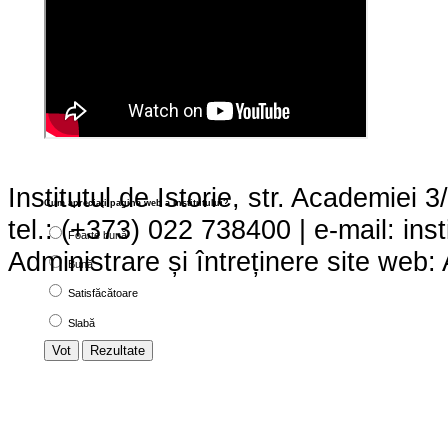
Institutul de Istorie, str. Academie
Cum apreciaţi pagina web a institutului?
tel.: (+373) 022 738400 | e-mail:
ins
Foarte bună
Administrare și întreținere site we
Bună
Satisfăcătoare
Slabă