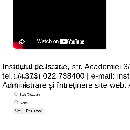
Institutul de Istorie, str. Academie
Cum apreciaţi pagina web a institutului?
tel.: (+373) 022 738400 | e-mail:
ins
Foarte bună
Administrare și întreținere site we
Bună
Satisfăcătoare
Slabă