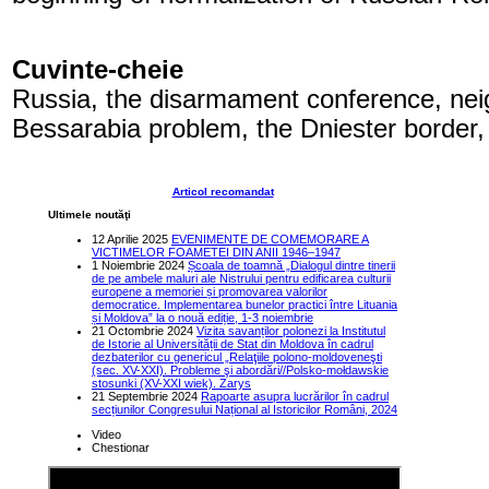
Cuvinte-cheie
Russia, the disarmament conference, nei
Bessarabia problem, the Dniester border
Articol recomandat
Ultimele noutăţi
12 Aprilie 2025
EVENIMENTE DE COMEMORARE A
VICTIMELOR FOAMETEI DIN ANII 1946–1947
1 Noiembrie 2024
Școala de toamnă „Dialogul dintre tinerii
de pe ambele maluri ale Nistrului pentru edificarea culturii
europene a memoriei și promovarea valorilor
democratice. Implementarea bunelor practici între Lituania
și Moldova” la o nouă ediție, 1-3 noiembrie
21 Octombrie 2024
Vizita savanților polonezi la Institutul
de Istorie al Universității de Stat din Moldova în cadrul
dezbaterilor cu genericul „Relaţiile polono-moldoveneşti
(sec. XV-XXI). Probleme şi abordări//Polsko-mołdawskie
stosunki (XV-XXI wiek). Zarys
21 Septembrie 2024
Rapoarte asupra lucrărilor în cadrul
secțiunilor Congresului Național al Istoricilor Români, 2024
Video
Chestionar