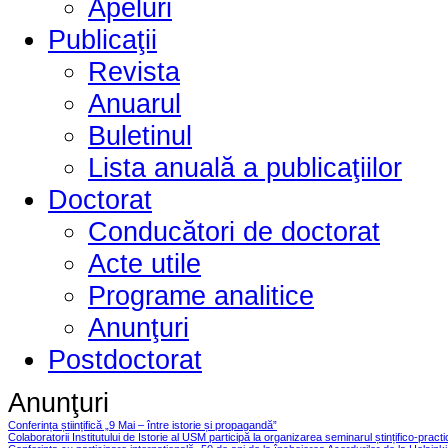
Apeluri
Publicaţii
Revista
Anuarul
Buletinul
Lista anuală a publicaţiilor
Doctorat
Conducători de doctorat
Acte utile
Programe analitice
Anunţuri
Postdoctorat
Anunţuri
Conferința științifică „9 Mai – între istorie și propagandă”
Colaboratorii Institutului de Istorie al USM participă la organizarea seminarul ștințifico-pract