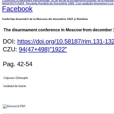
Conferința cu participare internațională „50 de ani de la încheierea Acordurilor de la Helsink
MASA ROTUNDĂ „Revoluția Română din Decembrie 1989. Cum analizăm fenomenul și ce le
Facebook
Conferința dezarmării de la Moscova din decembrie 1922 și România
The disarmament conference in Moscow from december
DOI:
https://doi.org/10.58187/rim.131-13
CZU:
94(47+498)”1922”
Pag. 42-54
Cojocaru Gheorghe
Institutul de Istorie
Descarcă PDF