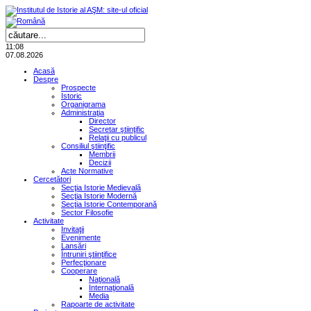
11:08
07.08.2026
Acasă
Despre
Prospecte
Istoric
Organigrama
Administraţia
Director
Secretar ştiinţific
Relaţii cu publicul
Consiliul ştiinţific
Membrii
Decizii
Acte Normative
Cercetători
Secţia Istorie Medievală
Secţia Istorie Modernă
Secţia Istorie Contemporană
Sector Filosofie
Activitate
Invitaţii
Evenimente
Lansări
Întruniri ştiinţifice
Perfecţionare
Cooperare
Naţională
Internaţională
Media
Rapoarte de activitate