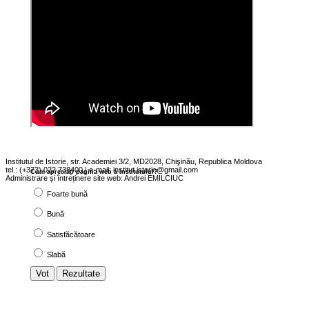
Institutul de Istorie, str. Academiei 3/2, MD2028, Chişinău, Republica Moldova
tel.: (+373) 022 738400 | e-mail:
institut.istorie@gmail.com
Cum apreciaţi pagina web a institutului?
Administrare și întreținere site web: Andrei EMILCIUC
Foarte bună
Bună
Satisfăcătoare
Slabă