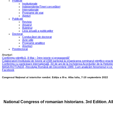
Proiecte
Instituţionale
Independente/Tineri cercetători
Internaţionale
Programe de stat
Apeluri
Publicaţii
Revista
Anuarul
Buletinul
Lista anuală a publicaţiilor
Doctorat
Conducători de doctorat
Acte utile
Programe analitice
Anunţuri
Postdoctorat
Anunţuri
Conferința științifică „9 Mai – între istorie și propagandă”
Colaboratorii Institutului de Istorie al USM participă la organizarea seminarul ștințifico-pract
Conferința cu participare internațională „50 de ani de la încheierea Acordurilor de la Helsink
MASA ROTUNDĂ „Revoluția Română din Decembrie 1989. Cum analizăm fenomenul și ce le
Facebook
Congresul Național al istoricilor români. Ediția a III-a. Alba Iulia, 7-10 septembrie 2022
National Congress of romanian historians. 3rd Edition. Al