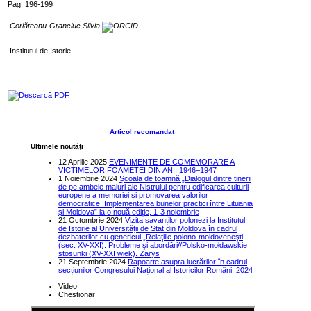
Pag. 196-199
Corlăteanu-Granciuc Silvia
Institutul de Istorie
Descarcă PDF
Articol recomandat
Ultimele noutăţi
12 Aprilie 2025
EVENIMENTE DE COMEMORARE A
VICTIMELOR FOAMETEI DIN ANII 1946–1947
1 Noiembrie 2024
Școala de toamnă „Dialogul dintre tinerii
de pe ambele maluri ale Nistrului pentru edificarea culturii
europene a memoriei și promovarea valorilor
democratice. Implementarea bunelor practici între Lituania
și Moldova” la o nouă ediție, 1-3 noiembrie
21 Octombrie 2024
Vizita savanților polonezi la Institutul
de Istorie al Universității de Stat din Moldova în cadrul
dezbaterilor cu genericul „Relaţiile polono-moldoveneşti
(sec. XV-XXI). Probleme şi abordări//Polsko-mołdawskie
stosunki (XV-XXI wiek). Zarys
21 Septembrie 2024
Rapoarte asupra lucrărilor în cadrul
secțiunilor Congresului Național al Istoricilor Români, 2024
Video
Chestionar