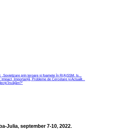
ic „Sovietizare prin teroare și foamete în R(A)SSM. Is...
i: Impact, Importanță, Probleme de Cercetare și Actualit...
cții învățăm?”
ba-Julia, september 7-10, 2022.