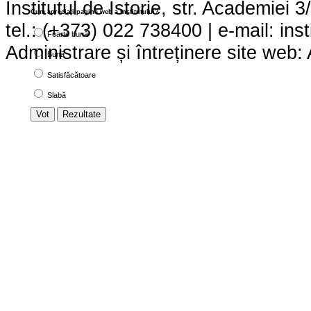
Institutul de Istorie, str. Academie
Cum apreciaţi pagina web a institutului?
tel.: (+373) 022 738400 | e-mail:
ins
Foarte bună
Administrare și întreținere site we
Bună
Satisfăcătoare
Slabă