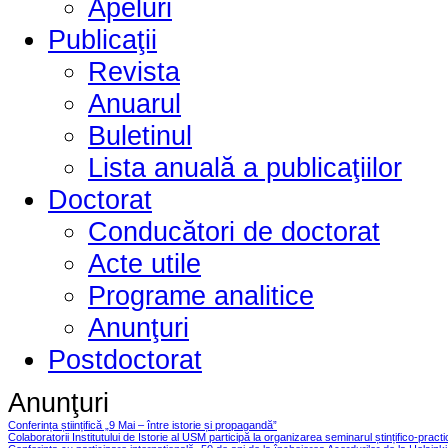
Apeluri
Publicaţii
Revista
Anuarul
Buletinul
Lista anuală a publicaţiilor
Doctorat
Conducători de doctorat
Acte utile
Programe analitice
Anunţuri
Postdoctorat
Anunţuri
Conferința științifică „9 Mai – între istorie și propagandă”
Colaboratorii Institutului de Istorie al USM participă la organizarea seminarul ștințifico-pract