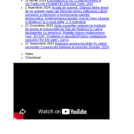
12 Aprilie 2025
EVENIMENTE DE COMEMORARE A
VICTIMELOR FOAMETEI DIN ANII 1946–1947
1 Noiembrie 2024
Școala de toamnă „Dialogul dintre tinerii
de pe ambele maluri ale Nistrului pentru edificarea culturii
europene a memoriei și promovarea valorilor
democratice. Implementarea bunelor practici între Lituania
și Moldova” la o nouă ediție, 1-3 noiembrie
21 Octombrie 2024
Vizita savanților polonezi la Institutul
de Istorie al Universității de Stat din Moldova în cadrul
dezbaterilor cu genericul „Relaţiile polono-moldoveneşti
(sec. XV-XXI). Probleme şi abordări//Polsko-mołdawskie
stosunki (XV-XXI wiek). Zarys
21 Septembrie 2024
Rapoarte asupra lucrărilor în cadrul
secțiunilor Congresului Național al Istoricilor Români, 2024
Video
Chestionar