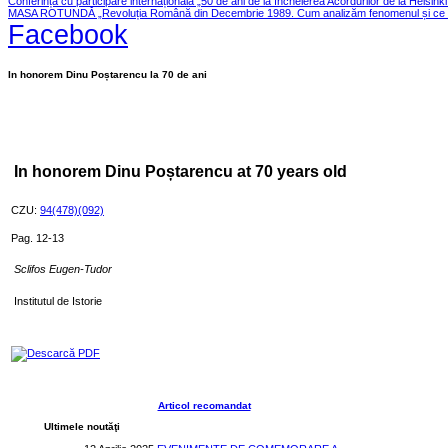
Conferința cu participare internațională „50 de ani de la încheierea Acordurilor de la Helsink
MASA ROTUNDĂ „Revoluția Română din Decembrie 1989. Cum analizăm fenomenul și ce le
Facebook
In honorem Dinu Poștarencu la 70 de ani
In honorem Dinu Poștarencu at 70 years old
CZU:
94(478)(092)
Pag. 12-13
Sclifos Eugen-Tudor
Institutul de Istorie
Descarcă PDF
Articol recomandat
Ultimele noutăţi